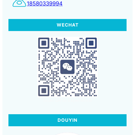
18580339994
WECHAT
Scan QR to Experience
DOUYIN