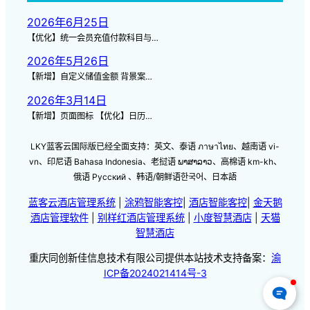
2026年6月25日
【优化】统一会员充值付款科目与…
2026年5月26日
【新增】自定义储值金额 背景案…
2026年3月14日
【新增】页面图标 【优化】日历…
LKY蓝客云国际版已经全面支持：英文、泰语 ภาษาไทย、越南语 vi-
vn、印尼语 Bahasa Indonesia、老挝语 ພາສາລາວ、高棉语 km-kh、
俄语 Русский 、韩语/朝鲜语한국어、日本語
蓝客云酒店管理系统
|
涂鸦智能客控
|
酒店智能客控
|
金天鹅
酒店管理软件
|
别样红酒店管理系统
|
小度智慧酒店
|
天猫
智慧酒店
重庆同创新佳信息技术有限公司提供本站技术支持备案：
渝
ICP备2024021414号-3