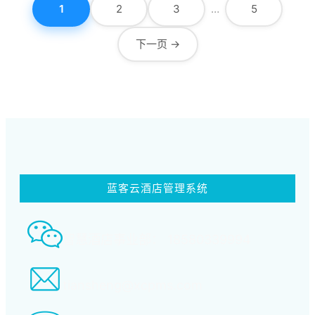
1
2
3
…
5
下一页 →
蓝客云酒店管理系统
智慧酒店事业部： 18580339994
tiansheng@xcpms.com