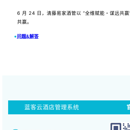
6 月 24 日，清藤易家酒管以 “全维赋能・谋
共赢。
•
问题&解答
蓝客云酒店管理系统