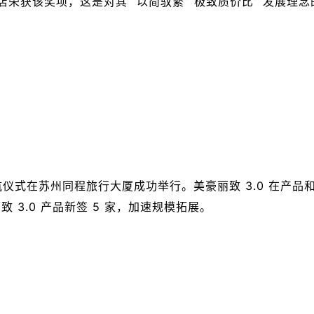
店荣获该奖项，这是对其 “以简驭繁”“极致质价比” 发展理
酒管启航仪式在苏州同程旅行大厦成功举行。美豪丽致 3.0 在
3.0 产品新签 5 家，加速规模拓展。