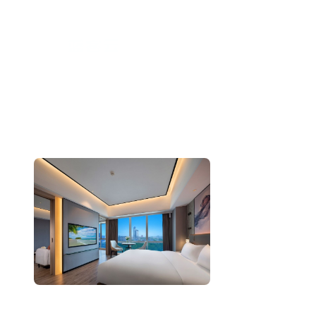
跳
至
内
容