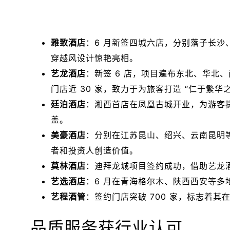
雅致酒店
：6 月新签四城六店，分别落子长沙
穿越风设计惊艳亮相。
艺龙酒店
：新签 6 店，项目遍布东北、华北
门店近 30 家，致力于为旅客打造 “仁于繁华
廷泊酒店
：湘西首店在凤凰古城开业，为游客
盖。
美豪酒店
：分别在江苏昆山、绍兴、云南昆明等
者和投资人创造价值。
莫林酒店
：迪拜龙城项目签约成功，借助艺龙酒
艺选酒店
：6 月在青海格尔木、陕西西安等
艺程酒管
：签约门店突破 700 家，标志着
品质服务获行业认可