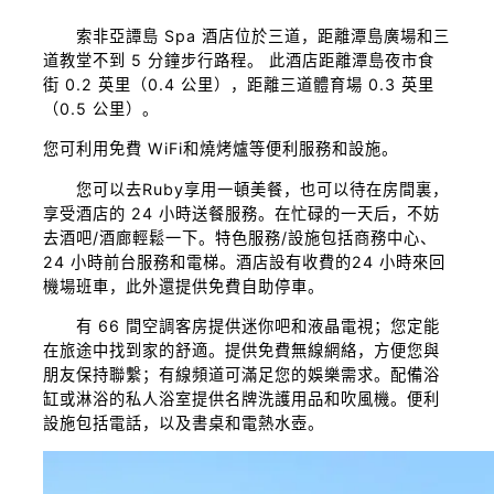
索非亞譚島 Spa 酒店位於三道，距離潭島廣場和三
道教堂不到 5 分鐘步行路程。 此酒店距離潭島夜市食
街 0.2 英里（0.4 公里），距離三道體育場 0.3 英里
（0.5 公里）。
您可利用免費 WiFi和燒烤爐等便利服務和設施。
您可以去Ruby享用一頓美餐，也可以待在房間裏，
享受酒店的 24 小時送餐服務。在忙碌的一天后，不妨
去酒吧/酒廊輕鬆一下。特色服務/設施包括商務中心、
24 小時前台服務和電梯。酒店設有收費的24 小時來回
機場班車，此外還提供免費自助停車。
有 66 間空調客房提供迷你吧和液晶電視；您定能
在旅途中找到家的舒適。提供免費無線網絡，方便您與
朋友保持聯繫；有線頻道可滿足您的娛樂需求。配備浴
缸或淋浴的私人浴室提供名牌洗護用品和吹風機。便利
設施包括電話，以及書桌和電熱水壺。