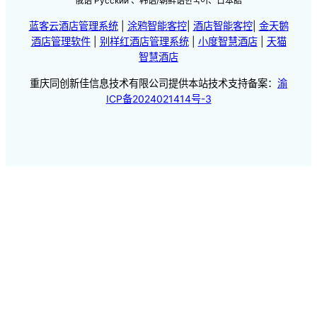
俄语 Русский 、韩语/朝鲜语한국어、日本語
蓝客云酒店管理系统
|
涂鸦智能客控
|
酒店智能客控
|
金天鹅
酒店管理软件
|
别样红酒店管理系统
|
小度智慧酒店
|
天猫
智慧酒店
重庆同创新佳信息技术有限公司提供本站技术支持备案：
渝
ICP备2024021414号-3