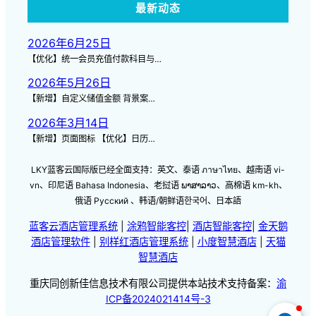
最新动态
2026年6月25日
【优化】统一会员充值付款科目与…
2026年5月26日
【新增】自定义储值金额 背景案…
2026年3月14日
【新增】页面图标 【优化】日历…
LKY蓝客云国际版已经全面支持：英文、泰语 ภาษาไทย、越南语 vi-
vn、印尼语 Bahasa Indonesia、老挝语 ພາສາລາວ、高棉语 km-kh、
俄语 Русский 、韩语/朝鲜语한국어、日本語
蓝客云酒店管理系统
|
涂鸦智能客控
|
酒店智能客控
|
金天鹅
酒店管理软件
|
别样红酒店管理系统
|
小度智慧酒店
|
天猫
智慧酒店
重庆同创新佳信息技术有限公司提供本站技术支持备案：
渝
ICP备2024021414号-3