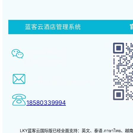
蓝客云酒店管理系统
智慧酒店事业部：
18580339994
tiansheng@xcpms.com
18580339994
扫码
LKY蓝客云国际版已经全面支持：英文、泰语 ภาษาไทย、越南语 vi