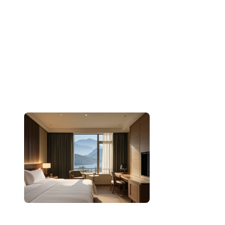
跳
至
内
容