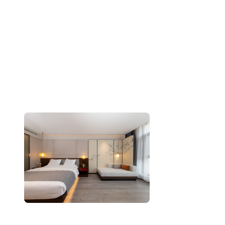
跳
至
内
容