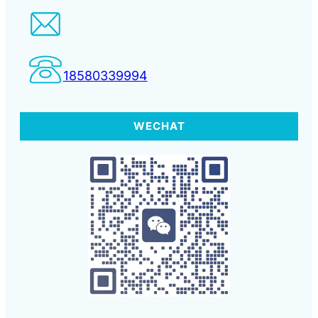
tiansheng@xcpms.com
18580339994
WECHAT
Scan QR to Experience