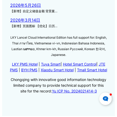
2026年5月26日
【新增】自定义储值金额 背景案…
2026年3月14日
【新增】页面图标 【优化】日历…
LKY Lancel Cloud International Edition has full support for: English,
Thai ภาษาไทย, Vietnamese vi-vn, Indonesian Bahasa Indonesia,
Laotian ພສາາລວ, Khmer km-kh, Russian Русский, Korean 한국어,
Japanese.
LKY PMS Hotel
|
Tuya Smart
|
Hotel Smart Control
|
JTE
PMS
|
BYH PMS
|
Xiaodu Smart Hotel
|
Tmall Smart Hotel
Chongqing with innovative good information technology
limited company to provide technical support for this
site for the record:
Yu ICP No. 2024021414-3