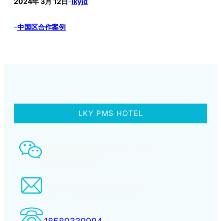
2024年 3月 12日
-
lkyjd
-
中国区合作案例
LKY PMS HOTEL
Smart Hotel Division：+86
18580339994
tiansheng@xcpms.com
18580339994