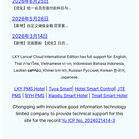
2026年6月25日
【优化】统一会员充值付款科目与…
2026年5月26日
【新增】自定义储值金额 背景案…
2026年3月14日
【新增】页面图标 【优化】日历…
LKY Lancel Cloud International Edition has full support for: English,
Thai ภาษาไทย, Vietnamese vi-vn, Indonesian Bahasa Indonesia,
Laotian ພສາາລວ, Khmer km-kh, Russian Русский, Korean 한국어,
Japanese.
LKY PMS Hotel
|
Tuya Smart
|
Hotel Smart Control
|
JTE
PMS
|
BYH PMS
|
Xiaodu Smart Hotel
|
Tmall Smart Hotel
Chongqing with innovative good information technology
limited company to provide technical support for this
site for the record:
Yu ICP No. 2024021414-3