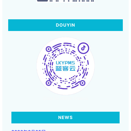
Scan QR to Experience
DOUYIN
Click to Watch Videos
NEWS