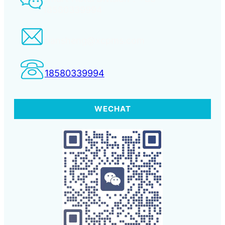
18580339994
tiansheng@xcpms.com
18580339994
WECHAT