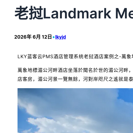
老挝Landmark Mek
•
2026年 6月 12日
lkyjd
LKY蓝客云PMS酒店管理系统老挝酒店案例之-萬象地標湄公
萬象地標湄公河畔酒店坐落於聞名於世的湄公河畔，
店客房，湄公河景一覽無餘，河對岸咫尺之遙就是泰