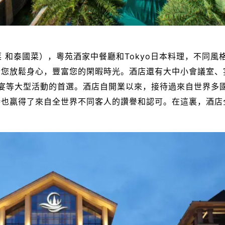
傳統老撾菜 和泰國菜），粵苑酒家中餐廳和Tokyo日本料理，
您放鬆身心，豐富您的閑暇時光。酒店還有大中小會議室、宴
婚宴等大型活動的首選。酒店自開業以來，接待過來自世界多
時也贏得了來自全世界不同客人的讚譽和認可。在這裏，酒店