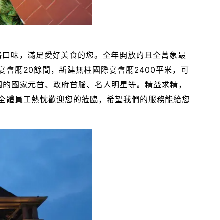
不同風格口味，滿足愛好美食的您。全年開放的且全萬象最
會廳20餘間，新建無柱國際宴會廳2400平米，可
國的國家元首、政府首腦、名人明星等。精益求精，
全體員工熱忱歡迎您的蒞臨，希望我們的服務能給您