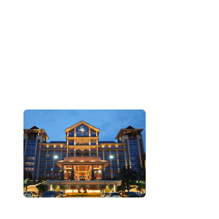
跳
至
内
容