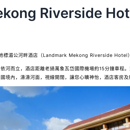
ong Riverside Hot
河畔酒店（Landmark Mekong Riverside Hot
依河而立，酒店距離老撾萬象瓦岱國際機場約15分鐘車程。
國境內，濤濤河面，視線開闊，讓您心曠神怡，酒店客房及所有