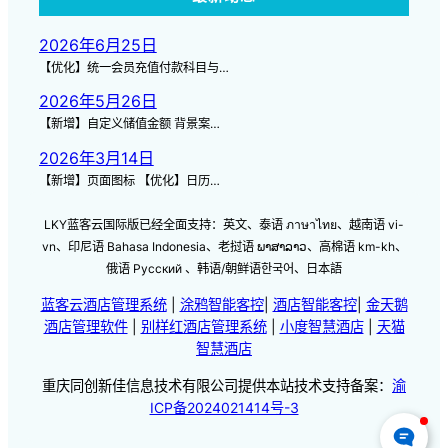
2026年6月25日
【优化】统一会员充值付款科目与…
2026年5月26日
【新增】自定义储值金额 背景案…
2026年3月14日
【新增】页面图标 【优化】日历…
LKY蓝客云国际版已经全面支持：英文、泰语 ภาษาไทย、越南语 vi-
vn、印尼语 Bahasa Indonesia、老挝语 ພາສາລາວ、高棉语 km-kh、
俄语 Русский 、韩语/朝鲜语한국어、日本語
蓝客云酒店管理系统
|
涂鸦智能客控
|
酒店智能客控
|
金天鹅
酒店管理软件
|
别样红酒店管理系统
|
小度智慧酒店
|
天猫
智慧酒店
重庆同创新佳信息技术有限公司提供本站技术支持备案：
渝
ICP备2024021414号-3