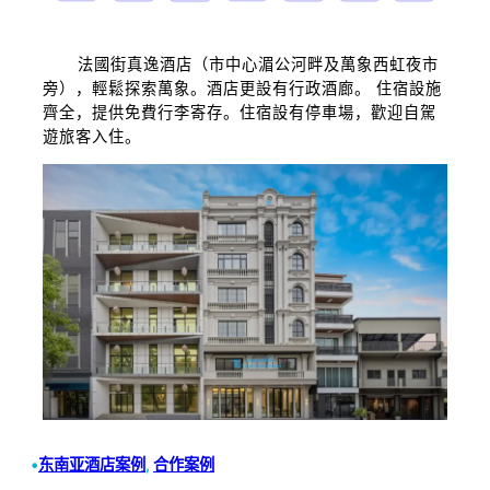
法國街真逸酒店（市中心湄公河畔及萬象西虹夜市
旁），輕鬆探索萬象。酒店更設有行政酒廊。 住宿設施
齊全，提供免費行李寄存。住宿設有停車場，歡迎自駕
遊旅客入住。
•
东南亚酒店案例
, 
合作案例