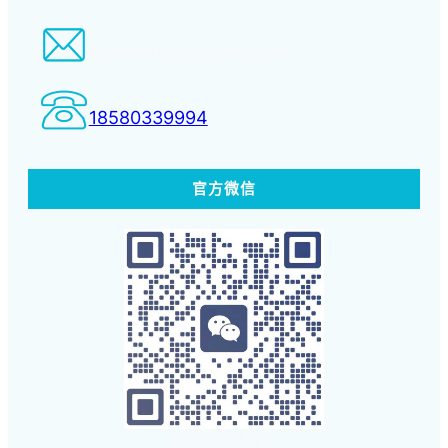
tiansheng@xcpms.com
18580339994
官方微信
扫码体验蓝客云