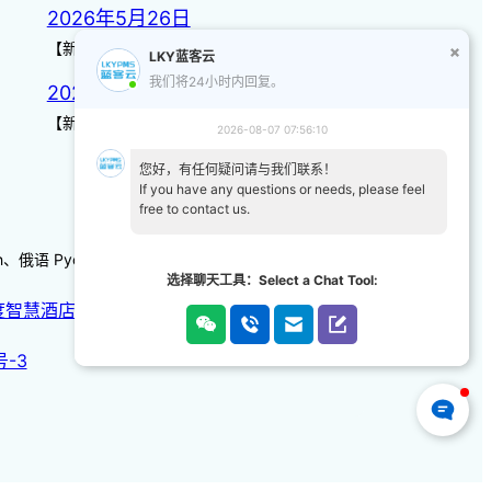
2026年5月26日
【新增】自定义储值金额 背景案…
LKY蓝客云
我们将24小时内回复。
2026年3月14日
【新增】页面图标 【优化】日历…
2026-08-07 07:56:10
您好，有任何疑问请与我们联系！
If you have any questions or needs, please feel
free to contact us.
-kh、俄语 Русский 、韩语/朝鲜语한국어、日本語
选择聊天工具：Select a Chat Tool:
度智慧酒店
|
天猫智慧酒店
号-3