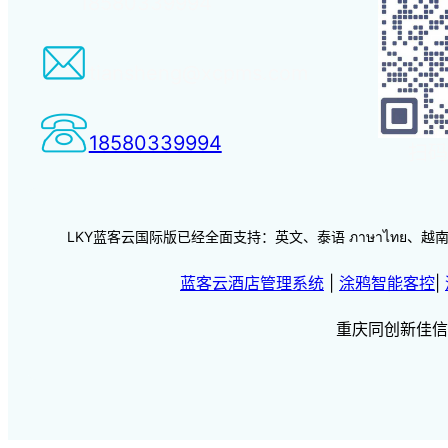
18580339994
tiansheng@xcpms.com
18580339994
扫码
LKY蓝客云国际版已经全面支持：英文、泰语 ภาษาไทย、越南语 vi
蓝客云酒店管理系统
|
涂鸦智能客控
|
重庆同创新佳信