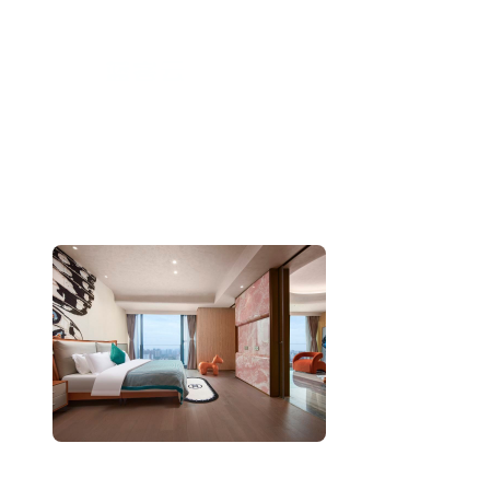
跳
至
内
容