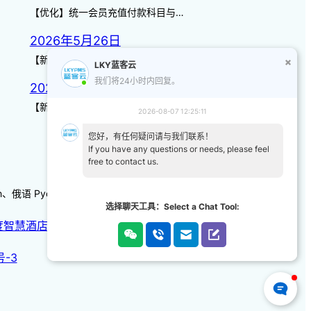
【优化】统一会员充值付款科目与…
2026年5月26日
【新增】自定义储值金额 背景案…
LKY蓝客云
我们将24小时内回复。
2026年3月14日
【新增】页面图标 【优化】日历…
2026-08-07 12:25:11
您好，有任何疑问请与我们联系！
If you have any questions or needs, please feel
free to contact us.
-kh、俄语 Русский 、韩语/朝鲜语한국어、日本語
选择聊天工具：Select a Chat Tool:
度智慧酒店
|
天猫智慧酒店
号-3