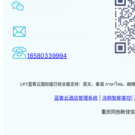
智慧酒店事业部：
18580339994
tiansheng@xcpms.com
18580339994
扫码
LKY蓝客云国际版已经全面支持：英文、泰语 ภาษาไทย、越南语 vi
蓝客云酒店管理系统
|
涂鸦智能客控
|
重庆同创新佳信