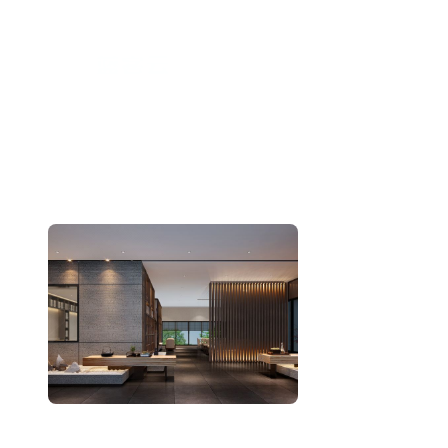
跳
至
内
容