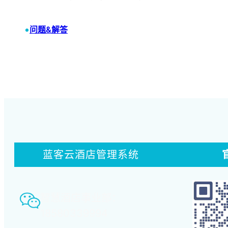
•
问题&解答
蓝客云酒店管理系统
智慧酒店事业部：
18580339994