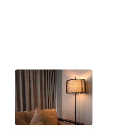
跳
至
内
容