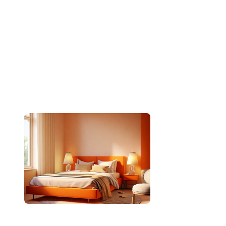
跳
至
内
容