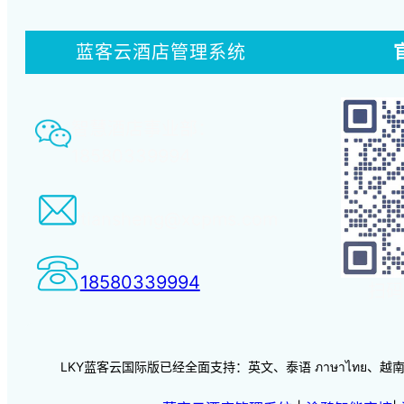
蓝客云酒店管理系统
智慧酒店事业部：
18580339994
tiansheng@xcpms.com
18580339994
扫码
LKY蓝客云国际版已经全面支持：英文、泰语 ภาษาไทย、越南语 vi