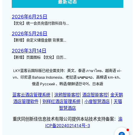
最新动态
2026年6月25日
【优化】统一会员充值付款科目与…
2026年5月26日
【新增】自定义储值金额 背景案…
2026年3月14日
【新增】页面图标 【优化】日历…
LKY蓝客云国际版已经全面支持：英文、泰语 ภาษาไทย、越南语 vi-
vn、印尼语 Bahasa Indonesia、老挝语 ພາສາລາວ、高棉语 km-kh、
俄语 Русский 、韩语/朝鲜语한국어、日本語
蓝客云酒店管理系统
|
涂鸦智能客控
|
酒店智能客控
|
金天鹅
酒店管理软件
|
别样红酒店管理系统
|
小度智慧酒店
|
天猫
智慧酒店
重庆同创新佳信息技术有限公司提供本站技术支持备案：
渝
ICP备2024021414号-3