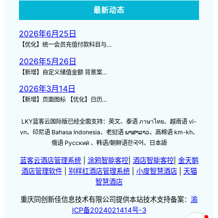
最新动态
2026年6月25日
【优化】统一会员充值付款科目与…
2026年5月26日
【新增】自定义储值金额 背景案…
2026年3月14日
【新增】页面图标 【优化】日历…
LKY蓝客云国际版已经全面支持：英文、泰语 ภาษาไทย、越南语 vi-
vn、印尼语 Bahasa Indonesia、老挝语 ພາສາລາວ、高棉语 km-kh、
俄语 Русский 、韩语/朝鲜语한국어、日本語
蓝客云酒店管理系统
|
涂鸦智能客控
|
酒店智能客控
|
金天鹅
酒店管理软件
|
别样红酒店管理系统
|
小度智慧酒店
|
天猫
智慧酒店
重庆同创新佳信息技术有限公司提供本站技术支持备案：
渝
ICP备2024021414号-3