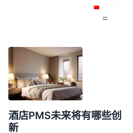
跳
简体中文
至
内
容
酒店PMS未来将有哪些创
新