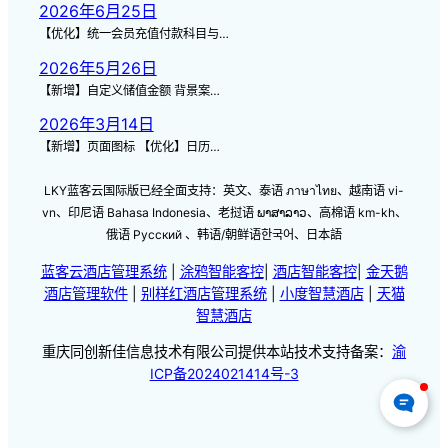
2026年6月25日
【优化】统一会员充值付款科目与…
2026年5月26日
【新增】自定义储值金额 背景案…
2026年3月14日
【新增】页面图标 【优化】日历…
LKY蓝客云国际版已经全面支持：英文、泰语 ภาษาไทย、越南语 vi-
vn、印尼语 Bahasa Indonesia、老挝语 ພາສາລາວ、高棉语 km-kh、
俄语 Русский 、韩语/朝鲜语한국어、日本語
蓝客云酒店管理系统
|
涂鸦智能客控
|
酒店智能客控
|
金天鹅
酒店管理软件
|
别样红酒店管理系统
|
小度智慧酒店
|
天猫
智慧酒店
重庆同创新佳信息技术有限公司提供本站技术支持备案：
渝
ICP备2024021414号-3