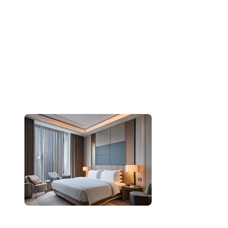
跳
至
内
容