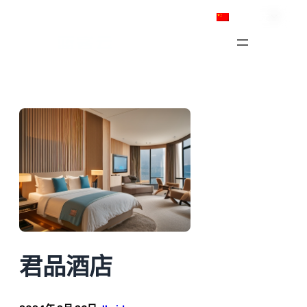
跳
简体中文
至
内
容
君品酒店