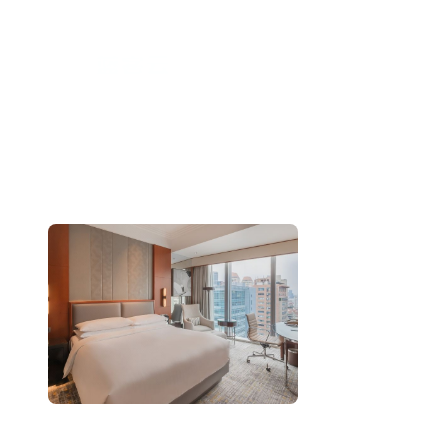
跳
至
内
容