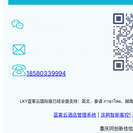
智慧酒店事业部：
18580339994
tiansheng@xcpms.com
18580339994
扫码
LKY蓝客云国际版已经全面支持：英文、泰语 ภาษาไทย、越南语 vi
蓝客云酒店管理系统
|
涂鸦智能客控
|
重庆同创新佳信