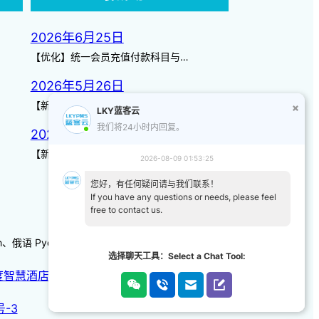
2026年6月25日
【优化】统一会员充值付款科目与…
2026年5月26日
【新增】自定义储值金额 背景案…
LKY蓝客云
我们将24小时内回复。
2026年3月14日
【新增】页面图标 【优化】日历…
2026-08-09 01:53:25
您好，有任何疑问请与我们联系！
If you have any questions or needs, please feel
free to contact us.
-kh、俄语 Русский 、韩语/朝鲜语한국어、日本語
选择聊天工具：Select a Chat Tool:
度智慧酒店
|
天猫智慧酒店
号-3