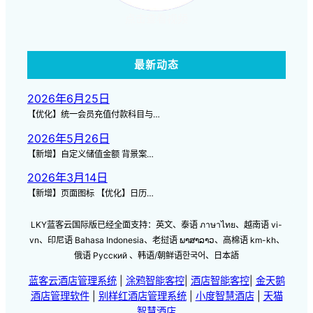
点击查看视频
最新动态
2026年6月25日
【优化】统一会员充值付款科目与…
2026年5月26日
【新增】自定义储值金额 背景案…
2026年3月14日
【新增】页面图标 【优化】日历…
LKY蓝客云国际版已经全面支持：英文、泰语 ภาษาไทย、越南语 vi-
vn、印尼语 Bahasa Indonesia、老挝语 ພາສາລາວ、高棉语 km-kh、
俄语 Русский 、韩语/朝鲜语한국어、日本語
蓝客云酒店管理系统
|
涂鸦智能客控
|
酒店智能客控
|
金天鹅
酒店管理软件
|
别样红酒店管理系统
|
小度智慧酒店
|
天猫
智慧酒店