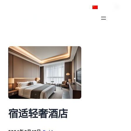
跳
简体中文
至
内
容
宿适轻奢酒店