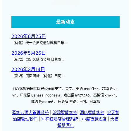
点击查看视频
最新动态
2026年6月25日
【优化】统一会员充值付款科目与…
2026年5月26日
【新增】自定义储值金额 背景案…
2026年3月14日
【新增】页面图标 【优化】日历…
LKY蓝客云国际版已经全面支持：英文、泰语 ภาษาไทย、越南语 vi-
vn、印尼语 Bahasa Indonesia、老挝语 ພາສາລາວ、高棉语 km-kh、
俄语 Русский 、韩语/朝鲜语한국어、日本語
蓝客云酒店管理系统
|
涂鸦智能客控
|
酒店智能客控
|
金天鹅
酒店管理软件
|
别样红酒店管理系统
|
小度智慧酒店
|
天猫
智慧酒店