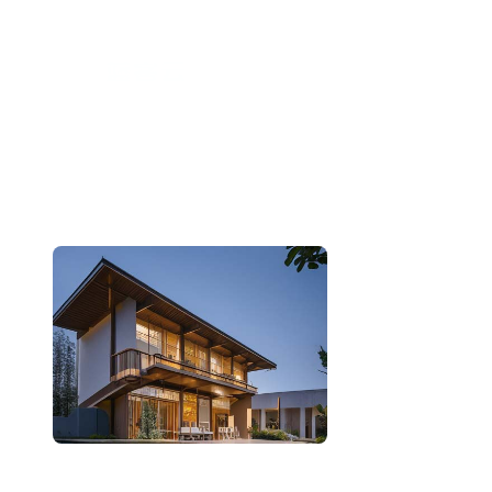
跳
至
内
容