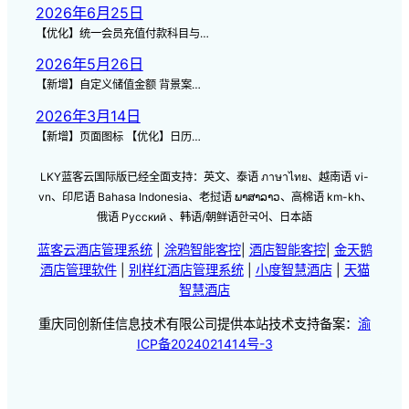
2026年6月25日
【优化】统一会员充值付款科目与…
2026年5月26日
【新增】自定义储值金额 背景案…
2026年3月14日
【新增】页面图标 【优化】日历…
LKY蓝客云国际版已经全面支持：英文、泰语 ภาษาไทย、越南语 vi-
vn、印尼语 Bahasa Indonesia、老挝语 ພາສາລາວ、高棉语 km-kh、
俄语 Русский 、韩语/朝鲜语한국어、日本語
蓝客云酒店管理系统
|
涂鸦智能客控
|
酒店智能客控
|
金天鹅
酒店管理软件
|
别样红酒店管理系统
|
小度智慧酒店
|
天猫
智慧酒店
重庆同创新佳信息技术有限公司提供本站技术支持备案：
渝
ICP备2024021414号-3