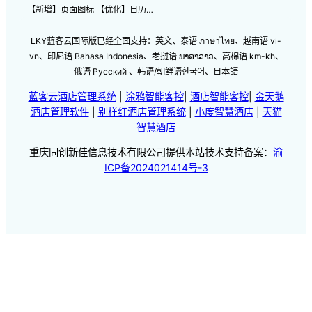
【新增】页面图标 【优化】日历…
LKY蓝客云国际版已经全面支持：英文、泰语 ภาษาไทย、越南语 vi-
vn、印尼语 Bahasa Indonesia、老挝语 ພາສາລາວ、高棉语 km-kh、
俄语 Русский 、韩语/朝鲜语한국어、日本語
蓝客云酒店管理系统
|
涂鸦智能客控
|
酒店智能客控
|
金天鹅
酒店管理软件
|
别样红酒店管理系统
|
小度智慧酒店
|
天猫
智慧酒店
重庆同创新佳信息技术有限公司提供本站技术支持备案：
渝
ICP备2024021414号-3