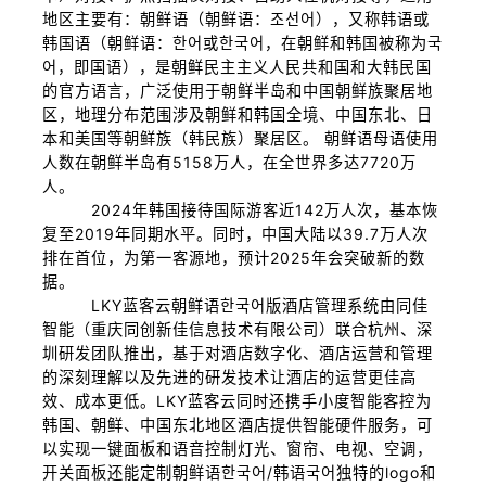
地区主要有：朝鲜语（朝鲜语：조선어），又称韩语或
韩国语（朝鲜语：한어或한국어，在朝鲜和韩国被称为국
어，即国语），是朝鲜民主主义人民共和国和大韩民国
的官方语言，广泛使用于朝鲜半岛和中国朝鲜族聚居地
区，地理分布范围涉及朝鲜和韩国全境、中国东北、日
本和美国等朝鲜族（韩民族）聚居区。 朝鲜语母语使用
人数在朝鲜半岛有5158万人，在全世界多达7720万
人。
2024年韩国接待国际游客近142万人次，基本恢
复至2019年同期水平。同时，中国大陆以39.7万人次
排在首位，为第一客源地，预计2025年会突破新的数
据。
LKY蓝客云朝鲜语한국어版酒店管理系统由同佳
智能（重庆同创新佳信息技术有限公司）联合杭州、深
圳研发团队推出，基于对酒店数字化、酒店运营和管理
的深刻理解以及先进的研发技术让酒店的运营更佳高
效、成本更低。LKY蓝客云同时还携手小度智能客控为
韩国、朝鲜、中国东北地区酒店提供智能硬件服务，可
以实现一键面板和语音控制灯光、窗帘、电视、空调，
开关面板还能定制朝鲜语한국어/韩语국어独特的logo和