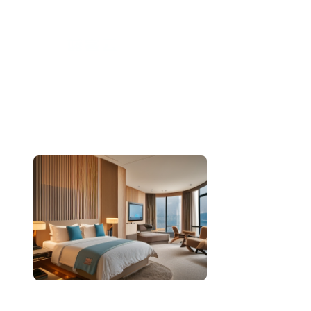
跳
至
内
容