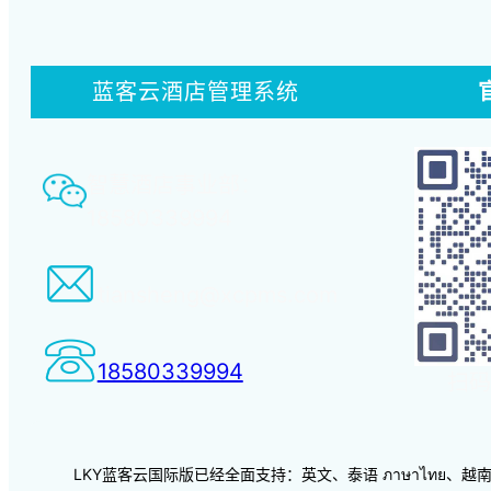
蓝客云酒店管理系统
智慧酒店事业部：
18580339994
tiansheng@xcpms.com
18580339994
扫码
LKY蓝客云国际版已经全面支持：英文、泰语 ภาษาไทย、越南语 vi