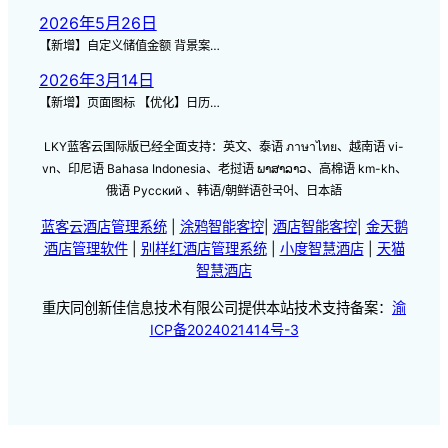
2026年5月26日
【新增】自定义储值金额 背景案…
2026年3月14日
【新增】页面图标 【优化】日历…
LKY蓝客云国际版已经全面支持：英文、泰语 ภาษาไทย、越南语 vi-
vn、印尼语 Bahasa Indonesia、老挝语 ພາສາລາວ、高棉语 km-kh、
俄语 Русский 、韩语/朝鲜语한국어、日本語
蓝客云酒店管理系统
|
涂鸦智能客控
|
酒店智能客控
|
金天鹅
酒店管理软件
|
别样红酒店管理系统
|
小度智慧酒店
|
天猫
智慧酒店
重庆同创新佳信息技术有限公司提供本站技术支持备案：
渝
ICP备2024021414号-3