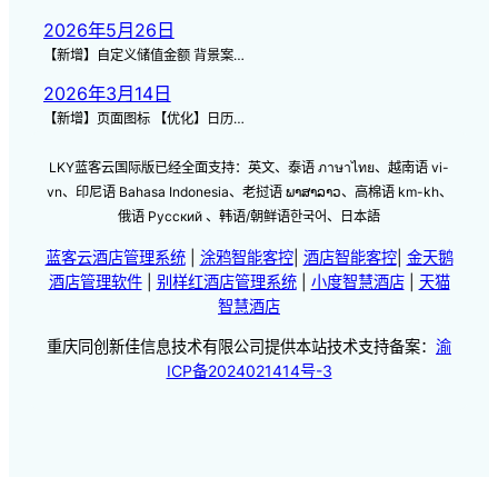
2026年5月26日
【新增】自定义储值金额 背景案…
2026年3月14日
【新增】页面图标 【优化】日历…
LKY蓝客云国际版已经全面支持：英文、泰语 ภาษาไทย、越南语 vi-
vn、印尼语 Bahasa Indonesia、老挝语 ພາສາລາວ、高棉语 km-kh、
俄语 Русский 、韩语/朝鲜语한국어、日本語
蓝客云酒店管理系统
|
涂鸦智能客控
|
酒店智能客控
|
金天鹅
酒店管理软件
|
别样红酒店管理系统
|
小度智慧酒店
|
天猫
智慧酒店
重庆同创新佳信息技术有限公司提供本站技术支持备案：
渝
ICP备2024021414号-3