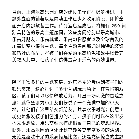
目前，上海乐高乐园酒店的建设工作正在稳步推进。主
题外立面的铺装以及内装工作已步入收尾阶段，即将全
面开启内部软装工作。待到酒店建成后，将拥有 250 间
独具特色的乐高主题房间。这些房间分别以乐高城市、
乐高好朋友、乐高城堡、乐高幻影忍者以及全球首发的
乐高悟空小侠为主题，每个主题房间都通过独特的装饰
和巧妙的布局，将孩子们喜爱的乐高角色和故事场景完
美融入其中，让孩子们仿佛置身于乐高的奇妙世界。
除了丰富多样的主题客房，酒店还充分考虑到孩子们的
娱乐需求，精心打造了多个互动玩乐场所。在冒险嬉戏
区，孩子们可以尽情释放活力，开启一场刺激的冒险之
旅；迷你堡则为小朋友们提供了一个充满童趣的小天
地，让他们在这里结交新朋友，共享欢乐时光；创意工
坊更是激发孩子们创造力的地方，孩子们可以在这里发
挥无限想象，用乐高积木搭建出属于自己的梦想世界。
此外，乐高乐园酒店还计划举办各类丰富多彩的活动，
无论是趣味十足的乐高搭建比赛，还是充满惊喜的主题