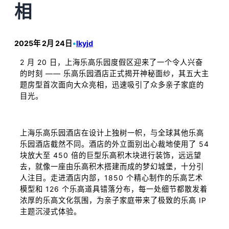
相
2025年 2月 24日
•
lkyjd
2 月 20 日，上海乐高乐园度假区迎来了一个令人兴奋
的时刻 —— 乐高乐园酒店正式揭开神秘面纱，其五大主
题房型首次面向大众亮相，迅速吸引了众多亲子家庭的
目光。
上海乐高乐园酒店在设计上独树一帜，与全球其他乐高
乐园酒店截然不同。酒店的外立面别出心裁地使用了 54
块放大至 450 倍的巨型乐高积木块进行装饰，远远望
去，就像一座由乐高积木搭建而成的梦幻城堡，十分引
人注目。走进酒店内部，1850 个精心制作的乐高艺术
模型和 126 个乐高道具错落分布，每一处细节都散发着
浓厚的乐高文化氛围，为亲子家庭带来了极致的乐高 IP
主题沉浸式体验。