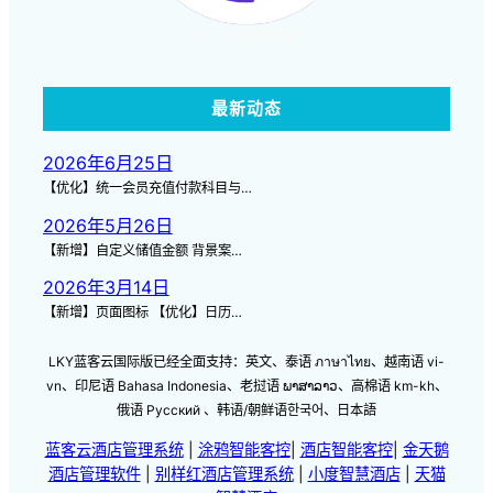
点击查看视频
最新动态
2026年6月25日
【优化】统一会员充值付款科目与…
2026年5月26日
【新增】自定义储值金额 背景案…
2026年3月14日
【新增】页面图标 【优化】日历…
LKY蓝客云国际版已经全面支持：英文、泰语 ภาษาไทย、越南语 vi-
vn、印尼语 Bahasa Indonesia、老挝语 ພາສາລາວ、高棉语 km-kh、
俄语 Русский 、韩语/朝鲜语한국어、日本語
蓝客云酒店管理系统
|
涂鸦智能客控
|
酒店智能客控
|
金天鹅
酒店管理软件
|
别样红酒店管理系统
|
小度智慧酒店
|
天猫