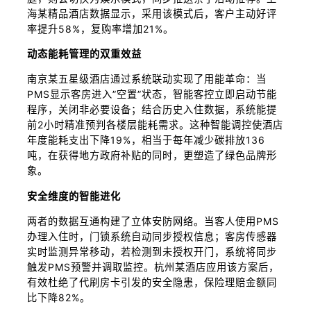
海某精品酒店数据显示，采用该模式后，客户主动好评
率提升58%，复购率增加21%。
动态能耗管理的双重效益
南京某五星级酒店通过系统联动实现了用能革命：当
PMS显示客房进入”空置”状态，智能客控立即启动节能
程序，关闭非必要设备；结合历史入住数据，系统能提
前2小时精准预判各楼层能耗需求。这种智能调控使酒店
年度能耗支出下降19%，相当于每年减少碳排放136
吨，在获得地方政府补贴的同时，更塑造了绿色品牌形
象。
安全维度的智能进化
两者的数据互通构建了立体安防网络。当客人使用PMS
办理入住时，门锁系统自动同步授权信息；客房传感器
实时监测异常移动，若检测到未授权开门，系统将同步
触发PMS预警并调取监控。杭州某酒店应用该方案后，
有效杜绝了代刷房卡引发的安全隐患，保险理赔金额同
比下降82%。