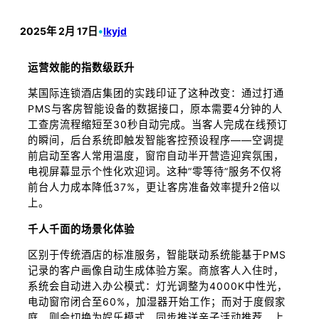
2025年 2月 17日
•
lkyjd
运营效能的指数级跃升
某国际连锁酒店集团的实践印证了这种改变：通过打通
PMS与客房智能设备的数据接口，原本需要4分钟的人
工查房流程缩短至30秒自动完成。当客人完成在线预订
的瞬间，后台系统即触发智能客控预设程序——空调提
前启动至客人常用温度，窗帘自动半开营造迎宾氛围，
电视屏幕显示个性化欢迎词。这种”零等待”服务不仅将
前台人力成本降低37%，更让客房准备效率提升2倍以
上。
千人千面的场景化体验
区别于传统酒店的标准服务，智能联动系统能基于PMS
记录的客户画像自动生成体验方案。商旅客人入住时，
系统会自动进入办公模式：灯光调整为4000K中性光，
电动窗帘闭合至60%，加湿器开始工作；而对于度假家
庭，则会切换为娱乐模式，同步推送亲子活动推荐。上