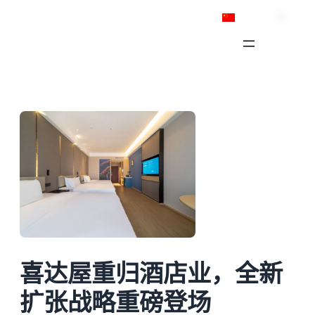
跳
简体中文
至
内
容
喜达屋重归酒店业，全新
扩张战略重磅登场