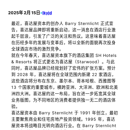
2025年 2月 15日
•
lkyjd
最近，喜达屋资本的创办人 Barry Sternlicht 正式宣
告，喜达屋品牌即将重新启动，这一消息在酒店行业激
起千层浪，引发了广泛的关注和热议。这意味着喜达屋
在历经多年的发展与变革后，将以全新的面貌再次投身
全球酒店市场的激烈竞争。
就在今年春天，喜达屋资本旗下的酒店集团 SH Hotels
& Resorts 将正式更名为喜达屋（Starwood）。与此
同时，喜达屋品牌已经规划好了宏伟的扩张方案。预计
到 2028 年，喜达屋将在全球范围内新建 22 家酒店，
这些酒店将分布在东京、墨尔本、哥本哈根、西雅图等
13 个国家的重要城市，横跨亚洲、大洋洲、欧洲和北美
洲四大洲。喜达屋的这一布局，旨在进一步拓宽其全球
业务版图，为不同地区的消费者提供独一无二的酒店体
验。
喜达屋资本由 Barry Sternlicht 于 1991 年创立，最初
主要聚焦商业和住宅房地产投资领域。1995 年，喜达
屋资本将战略目光转向酒店行业。在 Barry Sternlicht