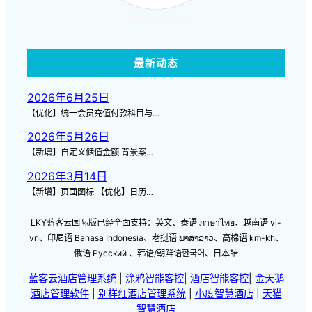
点击查看视频
最新动态
2026年6月25日
【优化】统一会员充值付款科目与…
2026年5月26日
【新增】自定义储值金额 背景案…
2026年3月14日
【新增】页面图标 【优化】日历…
LKY蓝客云国际版已经全面支持：英文、泰语 ภาษาไทย、越南语 vi-
vn、印尼语 Bahasa Indonesia、老挝语 ພາສາລາວ、高棉语 km-kh、
俄语 Русский 、韩语/朝鲜语한국어、日本語
蓝客云酒店管理系统
|
涂鸦智能客控
|
酒店智能客控
|
金天鹅
酒店管理软件
|
别样红酒店管理系统
|
小度智慧酒店
|
天猫
智慧酒店