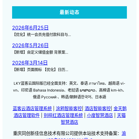
最新动态
2026年6月25日
【优化】统一会员充值付款科目与…
2026年5月26日
【新增】自定义储值金额 背景案…
2026年3月14日
【新增】页面图标 【优化】日历…
LKY蓝客云国际版已经全面支持：英文、泰语 ภาษาไทย、越南语 vi-
vn、印尼语 Bahasa Indonesia、老挝语 ພາສາລາວ、高棉语 km-kh、
俄语 Русский 、韩语/朝鲜语한국어、日本語
蓝客云酒店管理系统
|
涂鸦智能客控
|
酒店智能客控
|
金天鹅
酒店管理软件
|
别样红酒店管理系统
|
小度智慧酒店
|
天猫
智慧酒店
重庆同创新佳信息技术有限公司提供本站技术支持备案：
渝