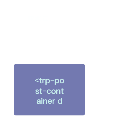
跳
至
内
容