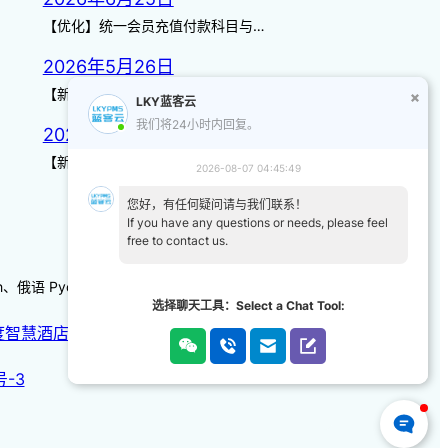
【优化】统一会员充值付款科目与…
2026年5月26日
【新增】自定义储值金额 背景案…
LKY蓝客云
我们将24小时内回复。
2026年3月14日
【新增】页面图标 【优化】日历…
2026-08-07 04:45:49
您好，有任何疑问请与我们联系！
If you have any questions or needs, please feel
free to contact us.
-kh、俄语 Русский 、韩语/朝鲜语한국어、日本語
选择聊天工具：Select a Chat Tool:
度智慧酒店
|
天猫智慧酒店
号-3