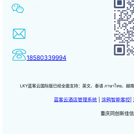
智慧酒店事业部：
18580339994
tiansheng@xcpms.com
18580339994
扫码
LKY蓝客云国际版已经全面支持：英文、泰语 ภาษาไทย、越南语 vi
蓝客云酒店管理系统
|
涂鸦智能客控
|
重庆同创新佳信