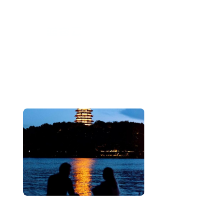
跳
至
内
容