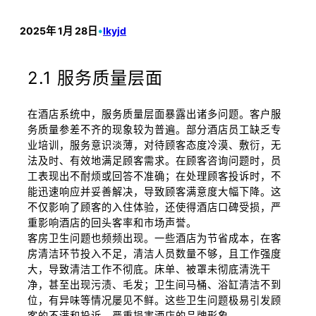
2025年 1月 28日
•
lkyjd
2.1 服务质量层面
在酒店系统中，服务质量层面暴露出诸多问题。客户服
务质量参差不齐的现象较为普遍。部分酒店员工缺乏专
业培训，服务意识淡薄，对待顾客态度冷漠、敷衍，无
法及时、有效地满足顾客需求。在顾客咨询问题时，员
工表现出不耐烦或回答不准确；在处理顾客投诉时，不
能迅速响应并妥善解决，导致顾客满意度大幅下降。这
不仅影响了顾客的入住体验，还使得酒店口碑受损，严
重影响酒店的回头客率和市场声誉。
客房卫生问题也频频出现。一些酒店为节省成本，在客
房清洁环节投入不足，清洁人员数量不够，且工作强度
大，导致清洁工作不彻底。床单、被罩未彻底清洗干
净，甚至出现污渍、毛发；卫生间马桶、浴缸清洁不到
位，有异味等情况屡见不鲜。这些卫生问题极易引发顾
客的不满和投诉，严重损害酒店的品牌形象。