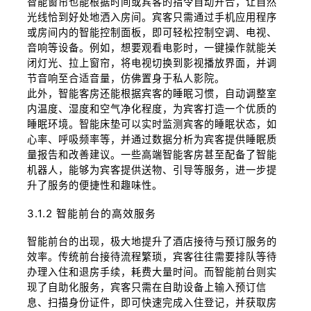
智能窗帘也能根据时间或宾客的指令自动开合，让自然
光线恰到好处地洒入房间。宾客只需通过手机应用程序
或房间内的智能控制面板，即可轻松控制空调、电视、
音响等设备。例如，想要观看电影时，一键操作就能关
闭灯光、拉上窗帘，将电视切换到影视播放界面，并调
节音响至合适音量，仿佛置身于私人影院。
此外，智能客房还能根据宾客的睡眠习惯，自动调整室
内温度、湿度和空气净化程度，为宾客打造一个优质的
睡眠环境。智能床垫可以实时监测宾客的睡眠状态，如
心率、呼吸频率等，并通过数据分析为宾客提供睡眠质
量报告和改善建议。一些高端智能客房甚至配备了智能
机器人，能够为宾客提供送物、引导等服务，进一步提
升了服务的便捷性和趣味性。
3.1.2 智能前台的高效服务
智能前台的出现，极大地提升了酒店接待与预订服务的
效率。传统前台接待流程繁琐，宾客往往需要排队等待
办理入住和退房手续，耗费大量时间。而智能前台则实
现了自助化服务，宾客只需在自助设备上输入预订信
息、扫描身份证件，即可快速完成入住登记，并获取房