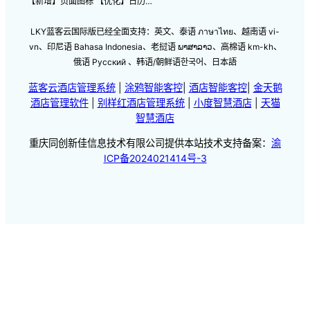
【新增】页面图标 【优化】日历…
LKY蓝客云国际版已经全面支持：英文、泰语 ภาษาไทย、越南语 vi-
vn、印尼语 Bahasa Indonesia、老挝语 ພາສາລາວ、高棉语 km-kh、
俄语 Русский 、韩语/朝鲜语한국어、日本語
蓝客云酒店管理系统
|
涂鸦智能客控
|
酒店智能客控
|
金天鹅
酒店管理软件
|
别样红酒店管理系统
|
小度智慧酒店
|
天猫
智慧酒店
重庆同创新佳信息技术有限公司提供本站技术支持备案：
渝
ICP备2024021414号-3