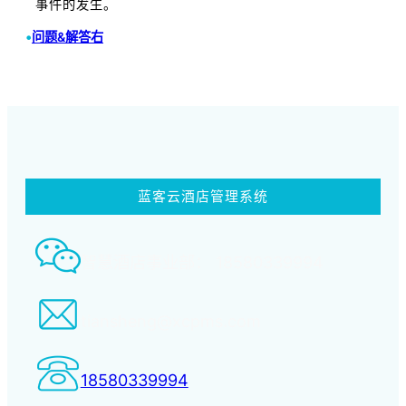
事件的发生。
•
问题&解答右
蓝客云酒店管理系统
智慧酒店事业部： 18580339994
tiansheng@xcpms.com
18580339994