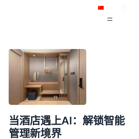
跳
简体中文
至
内
容
当酒店遇上AI：解锁智能
管理新境界