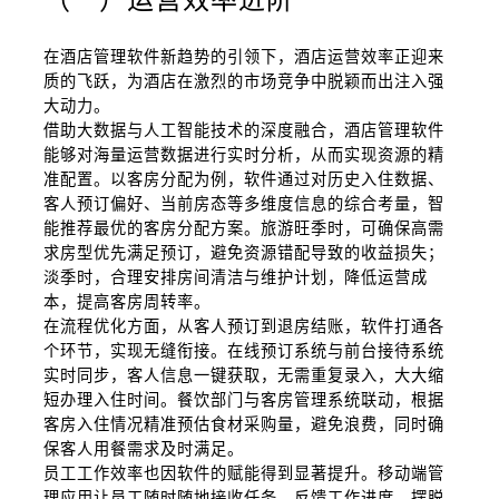
在酒店管理软件新趋势的引领下，酒店运营效率正迎来
质的飞跃，为酒店在激烈的市场竞争中脱颖而出注入强
大动力。
借助大数据与人工智能技术的深度融合，酒店管理软件
能够对海量运营数据进行实时分析，从而实现资源的精
准配置。以客房分配为例，软件通过对历史入住数据、
客人预订偏好、当前房态等多维度信息的综合考量，智
能推荐最优的客房分配方案。旅游旺季时，可确保高需
求房型优先满足预订，避免资源错配导致的收益损失；
淡季时，合理安排房间清洁与维护计划，降低运营成
本，提高客房周转率。
在流程优化方面，从客人预订到退房结账，软件打通各
个环节，实现无缝衔接。在线预订系统与前台接待系统
实时同步，客人信息一键获取，无需重复录入，大大缩
短办理入住时间。餐饮部门与客房管理系统联动，根据
客房入住情况精准预估食材采购量，避免浪费，同时确
保客人用餐需求及时满足。
员工工作效率也因软件的赋能得到显著提升。移动端管
理应用让员工随时随地接收任务、反馈工作进度，摆脱