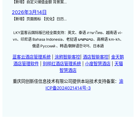
【新增】自定义储值金额 背景案…
2026年3月14日
【新增】页面图标 【优化】日历…
LKY蓝客云国际版已经全面支持：英文、泰语 ภาษาไทย、越南语 vi-
vn、印尼语 Bahasa Indonesia、老挝语 ພາສາລາວ、高棉语 km-kh、
俄语 Русский 、韩语/朝鲜语한국어、日本語
蓝客云酒店管理系统
|
涂鸦智能客控
|
酒店智能客控
|
金天鹅
酒店管理软件
|
别样红酒店管理系统
|
小度智慧酒店
|
天猫
智慧酒店
重庆同创新佳信息技术有限公司提供本站技术支持备案：
渝
ICP备2024021414号-3