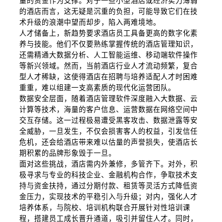
量的资金作为支撑。对于一些小型酒店或经济实力薄弱
的酒店而言，这无疑是沉重的负担，可能导致它们在技
术升级的浪潮中望而却步，陷入两难境地。
人才储备上，新趋势要求酒店员工具备更高的数字化素
养与技能。他们不仅要熟练掌握传统的酒店管理知识，
还需精通大数据分析、人工智能运维、移动端软件操作
等新兴领域。然而，当前酒店行业人才流动频繁，复合
型人才稀缺，这使得酒店在招聘与培养适配人才时困难
重重，难以组建一支高素质的现代化运营团队。
数据安全层面，随着酒店管理软件深度融入大数据、云
计算等技术，海量的客户信息、运营数据在网络空间中
交互存储。这一过程极易遭受黑客攻击、数据泄露等安
全威胁，一旦发生，不仅会损害客人的权益，引发信任
危机，还会给酒店带来难以估量的声誉损失，使酒店长
期积累的品牌形象毁于一旦。
面对这些挑战，酒店需内外兼修，多管齐下。对外，积
极寻求与专业的科技企业、金融机构合作，争取技术支
持与资金扶持，通过分期付款、租赁等灵活方式降低资
金压力，实现技术的平稳引入与升级；对内，强化人才
培养体系，与院校、培训机构联合开展针对性培训课
程，搭建员工成长晋升通道，吸引并留住人才。同时，