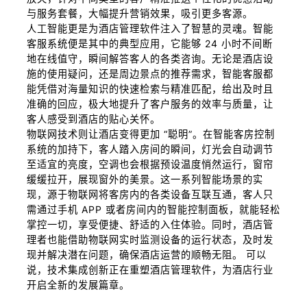
与服务套餐，大幅提升营销效果，吸引更多客源。
人工智能更是为酒店管理软件注入了智慧的灵魂。智能
客服系统便是其中的典型应用，它能够 24 小时不间断
地在线值守，瞬间解答客人的各类咨询。无论是酒店设
施的使用疑问，还是周边景点的推荐需求，智能客服都
能凭借对海量知识的快速检索与精准匹配，给出及时且
准确的回应，极大地提升了客户服务的效率与质量，让
客人感受到酒店的贴心关怀。
物联网技术则让酒店变得更加 “聪明”。在智能客房控制
系统的加持下，客人踏入房间的瞬间，灯光会自动调节
至适宜的亮度，空调也会根据预设温度悄然运行，窗帘
缓缓拉开，展现窗外的美景。这一系列智能场景的实
现，源于物联网将客房内的各类设备互联互通，客人只
需通过手机 APP 或者房间内的智能控制面板，就能轻松
掌控一切，享受便捷、舒适的入住体验。同时，酒店管
理者也能借助物联网实时监测设备的运行状态，及时发
现并解决潜在问题，确保酒店运营的顺畅无阻。 可以
说，技术集成创新正在重塑酒店管理软件，为酒店行业
开启全新的发展篇章。