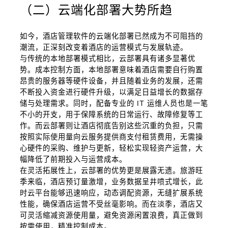
（二）云端化部署大势所趋
如今，酒店管理软件的云端化部署已然成为不可阻挡的
潮流，正深刻改变着酒店的运营模式与发展轨迹。
与传统的本地部署模式相比，云部署具有诸多显著优
势。成本控制方面，本地部署意味着酒店需要自行购置
昂贵的服务器等硬件设备，并且随着业务的发展，还需
不断投入资金进行硬件升级，以满足日益增长的数据存
储与处理需求。同时，配备专业的 IT 运维人员也是一笔
不小的开支，用于保障系统的日常运行、故障修复等工
作。而云部署则让酒店彻底告别这些沉重的负担，只需
按照实际使用量向云服务提供商支付租赁费用，无需操
心硬件的采购、维护与更新，轻松实现轻资产运营，大
幅降低了前期投入与运营成本。
在灵活拓展性上，云部署的优势更是展露无遗。旅游旺
季来临，酒店预订量激增，业务数据呈井喷式增长，此
时云平台能够迅速响应，动态调配资源，无缝扩展系统
性能，确保酒店运营不受丝毫影响。而在淡季，酒店又
可灵活缩减资源使用量，避免资源闲置浪费，真正做到
按需使用，精准控制成本。