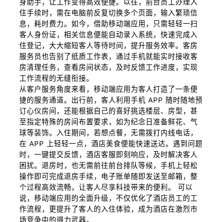
身助手，让工作变得高效便捷。以往，前台员工办理入
住手续时，需在电脑前反复切换多个页面，输入繁琐信
息，耗时费力。如今，借助移动端应用，只需轻轻一扫
客人身份证，相关信息便能自动录入系统，快速完成入
住登记，大大缩短客人等待时间，提升服务效率。客房
服务员也告别了纸质工作表，通过手机就能实时接收客
房清理任务，查看房间状态，及时反馈工作进度，实现
工作流程的无缝衔接。
从客户服务角度来看，移动端应用为客人打造了一条便
捷的服务通道。出行前，客人利用手机 APP 随时随地预
订心仪房间，还能根据自己的喜好挑选楼层、房型，甚
至指定特殊的房间布置要求，如为纪念日准备鲜花、气
球等装饰。入住期间，若想点餐，无需拨打内线电话，
在 APP 上轻轻一点，酒店美食便能快速送达。遇到问题
时，一键提交反馈，酒店客服即刻响应，及时解决客人
困扰。退房时，也无需前往前台排队等候，手机上轻松
操作即可完成退房手续，电子账单随即发送至邮箱，整
个过程高效流畅，让客人尽享科技带来的便利。 可以
说，移动端应用的全面升级，不仅优化了酒店员工的工
作流程，更提升了客人的入住体验，成为酒店在激烈市
场竞争中的得力武器。