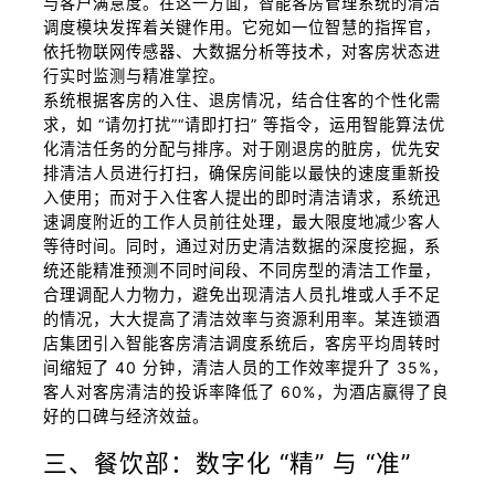
与客户满意度。在这一方面，智能客房管理系统的清洁
调度模块发挥着关键作用。它宛如一位智慧的指挥官，
依托物联网传感器、大数据分析等技术，对客房状态进
行实时监测与精准掌控。
系统根据客房的入住、退房情况，结合住客的个性化需
求，如 “请勿打扰”“请即打扫” 等指令，运用智能算法优
化清洁任务的分配与排序。对于刚退房的脏房，优先安
排清洁人员进行打扫，确保房间能以最快的速度重新投
入使用；而对于入住客人提出的即时清洁请求，系统迅
速调度附近的工作人员前往处理，最大限度地减少客人
等待时间。同时，通过对历史清洁数据的深度挖掘，系
统还能精准预测不同时间段、不同房型的清洁工作量，
合理调配人力物力，避免出现清洁人员扎堆或人手不足
的情况，大大提高了清洁效率与资源利用率。某连锁酒
店集团引入智能客房清洁调度系统后，客房平均周转时
间缩短了 40 分钟，清洁人员的工作效率提升了 35%，
客人对客房清洁的投诉率降低了 60%，为酒店赢得了良
好的口碑与经济效益。
三、餐饮部：数字化 “精” 与 “准”