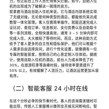
力，也让前台工作人员忙得焦头烂额。如今，自助入住
机的出现成为了破解这一困境的良方。
就拿鹿马酒店自助入住机来说，它与酒店内部系统实现
了无缝对接，无论是何种类型的酒店，都能依托其达成
数智一体化管理。客人仅需简单操作，就能迅速完成人
证比对、查找订单、信息核对、支付房费以及自助取卡
等一系列流程，全程快速高效，通常 3 – 5 分钟内即可
完成入住，大大缩短了等待时间。而且，这种自助方式
给予了客人更多的自主性和隐私保护，他们可以根据个
人需求自由选择房间，进行个性化设置，就像拥有一位
专属的智能管家，按照自己的心意定制入住体验。据统
计，使用自助入住机的酒店，前台人力成本降低了约
30%，在旅游旺季等高峰时段，接待效率更是提升了
50% 以上，有效缓解了人流压力，让酒店运营更加从容
有序。
（二）智能客服 24 小时在线
在这个分秒必争的快节奏时代，客人的咨询需求随时可
能出现，传统人工客服难以做到全天候无间断响应。智