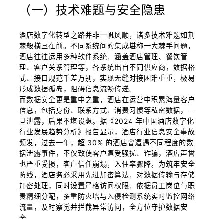
（一）技术难题与安全隐患
酒店数字化转型之路并非一帆风顺，诸多技术难题如荆
棘般横亘在前。不同系统间的集成堪称一大棘手问题，
酒店往往运用多种软件系统，涵盖酒店管理、餐饮管
理、客户关系管理等，各系统出自不同供应商，数据格
式、接口规范千差万别，实现无缝对接困难重重，极易
形成数据孤岛，阻碍信息流畅传递。
而数据安全更是重中之重，酒店在运营中积累海量客户
信息，包括身份、联系方式、消费习惯等私密数据，一
旦泄露，后果不堪设想。据《2024 年中国酒店数字化
行业发展趋势分析》报告显示，酒店行业信息安全事故
频发，过去一年，超 30% 的酒店曾遭遇不同程度的数
据泄露事件，不仅致使客户遭受骚扰、诈骗，酒店声誉
也严重受损，客户信任崩塌，入住率骤降。为筑牢安全
防线，酒店务必采用先进加密算法，对数据传输与存储
加密处理，同时设置严格访问权限，依据员工岗位与职
责精细分配，多重防火墙与入侵检测系统实时监控网络
流量，及时察觉并拦截异常访问，全方位守护数据安
全。