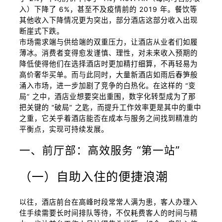
入）下降了 6%，甚至不及疫情前的 2019 年。餐饮等
其他收入下降情况更为突出，部分酒店这部分收入出现
断崖式下跌。
市场需求端与供给端的双重压力，让酒店从业者们如履
薄冰。消费者变得愈发谨慎、理性，对未来收入预期的
降低使得他们在选择酒店时更加精打细算，不再轻易为
高价奢华买单。而与此同时，大量新酒店如雨后春笋般
涌入市场，进一步加剧了竞争的白热化。在这样的 “变
局” 之中，酒店业想要突出重围，数字化转型成为了那
把关键的 “破局” 之匙，而提升工作效率更是其中的重中
之重，它关乎着酒店能否在成本与服务之间找到精准的
平衡点，实现可持续发展。
一、前厅部：高效服务 “第一站”
（一）自助入住的便捷浪潮
以往，酒店前台在高峰时段常常人满为患，客人办理入
住手续需要长时间排队等待，不仅耗费客人的时间与精