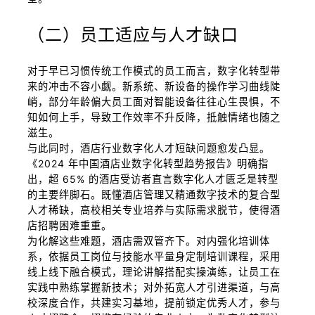
（二）员工适应与人才缺口
对于早已习惯传统工作模式的员工而言，数字化转型带
来的冲击不容小觑。新系统、新设备的操作学习曲线陡
峭，部分年龄偏大员工面对智能设备往往心生畏惧，不
知如何上手，导致工作效率不升反降，抵触情绪也随之
滋生。
与此同时，酒店行业数字化人才短缺问题愈发凸显。
《2024 年中国酒店业数字化转型趋势报告》明确指
出，超 65% 的酒店受访者直言数字化人才匮乏是转型
的主要绊脚石。既懂酒店管理又精通数字技术的复合型
人才稀缺，高校相关专业培养与实际需求脱节，使得酒
店招聘困难重重。
为化解这些难题，酒店需双管齐下。对内强化培训体
系，依据员工岗位与技能水平量身定制培训课程，采用
线上线下融合模式，理论讲解搭配实操演练，让员工在
实践中熟练掌握新技术；对外拓宽人才引进渠道，与高
校深度合作，共建实习基地，提前锁定优秀人才，参与