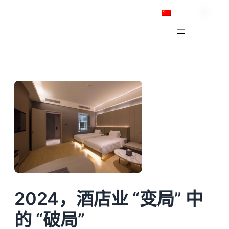
跳
简体中文
至
内
容
2024，酒店业 “变局” 中
的 “破局”