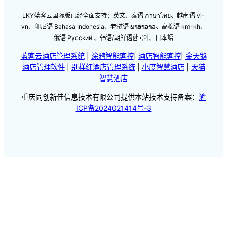
LKY蓝客云国际版已经全面支持：英文、泰语 ภาษาไทย、越南语 vi-
vn、印尼语 Bahasa Indonesia、老挝语 ພາສາລາວ、高棉语 km-kh、
俄语 Русский 、韩语/朝鲜语한국어、日本語
蓝客云酒店管理系统
|
涂鸦智能客控
|
酒店智能客控
|
金天鹅
酒店管理软件
|
别样红酒店管理系统
|
小度智慧酒店
|
天猫
智慧酒店
重庆同创新佳信息技术有限公司提供本站技术支持备案：
渝
ICP备2024021414号-3