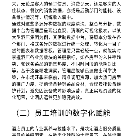
来，无论是客人的预订信息、消费记录，还是客房的入
住状态、餐饮的销售数据，亦或是后勤部门的能耗、设
备维护情况等，统统收入囊中。
通过对这些多源异构数据的深度清洗、整合与分析，数
据中台为管理层呈现出直观、清晰的可视化报表。以某
大型酒店集团为例，其借助数据中台，将原本分散在各
个部门、格式各异的数据进行统一处理，转化为一目了
然的图表和数据看板。管理层只需轻轻一点，就能实时
掌握酒店各业务板块的关键指标，如各房型的入住率趋
势、餐饮各菜品的销售热度、不同时间段的能耗对比
等。基于这些精准洞察，管理层能够迅速做出科学决
策，在市场旺季来临前，精准调配资源，加大热门房型
的推广力度，提前储备畅销菜品食材，合理安排设备维
护计划，避免因设备故障影响运营，真正实现资源的优
化配置，让酒店运营更加稳健高效。
（二）员工培训的数字化赋能
酒店员工的专业素养与技能水平，是决定酒店服务质量
高低的关键因素。在数字化转型的大背景下，在线培训