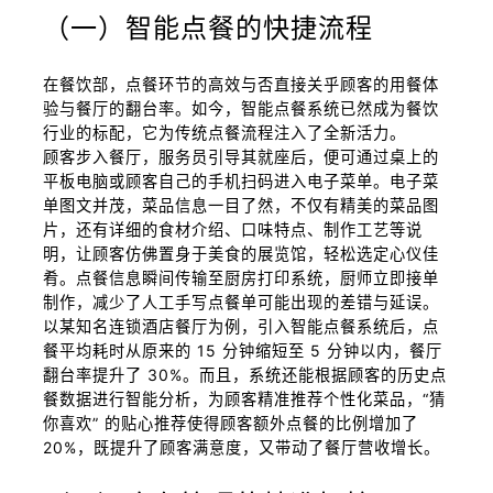
（一）智能点餐的快捷流程
在餐饮部，点餐环节的高效与否直接关乎顾客的用餐体
验与餐厅的翻台率。如今，智能点餐系统已然成为餐饮
行业的标配，它为传统点餐流程注入了全新活力。
顾客步入餐厅，服务员引导其就座后，便可通过桌上的
平板电脑或顾客自己的手机扫码进入电子菜单。电子菜
单图文并茂，菜品信息一目了然，不仅有精美的菜品图
片，还有详细的食材介绍、口味特点、制作工艺等说
明，让顾客仿佛置身于美食的展览馆，轻松选定心仪佳
肴。点餐信息瞬间传输至厨房打印系统，厨师立即接单
制作，减少了人工手写点餐单可能出现的差错与延误。
以某知名连锁酒店餐厅为例，引入智能点餐系统后，点
餐平均耗时从原来的 15 分钟缩短至 5 分钟以内，餐厅
翻台率提升了 30%。而且，系统还能根据顾客的历史点
餐数据进行智能分析，为顾客精准推荐个性化菜品，“猜
你喜欢” 的贴心推荐使得顾客额外点餐的比例增加了
20%，既提升了顾客满意度，又带动了餐厅营收增长。