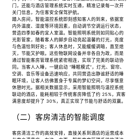
门，还能与酒店管理系统实时互通，精准记录每一次开
关门信息，为住客安全保驾护航。
踏入房间，智能温控系统即刻感知客人的到来，依据室
内外温度、湿度等环境因素，自动调节空调运行状态，
营造四季如春的宜人室温。智能照明系统则如同贴心的
光影管家，随着客人的脚步自动亮起温馨的灯光，亮度
与色温恰到好处；客人休息时，又能缓缓调暗，直至熄
灭，节能又护眼。这些物联网设备并非各自为政，而是
通过智能客房管理系统紧密相连，实现了完美的联动协
同。当客人入睡，一键启动 “睡眠模式”，灯光、窗帘、
空调、音乐等设备迅速响应，共同营造出静谧舒适的睡
眠环境，让客人仿佛置身于专属的梦幻空间，尽享惬意
休憩时光。据相关数据显示，采用智能照明与温控系统
联动的酒店，能耗相较于传统客房降低了约 25%，宾客
满意度却提升了 30%，真正实现了节能与舒适的双赢。
（二）客房清洁的智能调度
客房清洁工作的高效安排，直接关系到酒店的运营成本