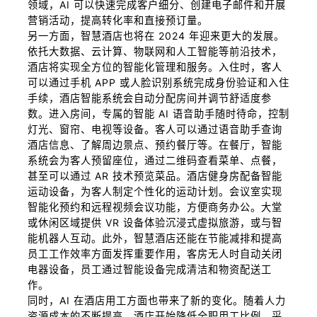
领域，AI 可以快速完成客户细分、创建电子邮件和开展
营销活动，提高转化率和直接预订量。
另一方面，智慧酒店也将在 2024 年迎来更大的发展。
依托大数据、云计算、物联网和人工智能等前沿技术，
酒店将实现全方位的智能化管理和服务。入住时，客人
可以通过手机 APP 或人脸识别系统完成身份验证和入住
手续，酒店智能系统会自动分配房间并调节舒适度参
数。进入房间，专属的智能 AI 语音助手随时待命，控制
灯光、窗帘、电视等设备。客人可以通过语音助手查询
酒店信息、了解周边景点、预约餐厅等。在餐厅，智能
系统会为客人预留座位，通过二维码查看菜单、点餐，
甚至可以通过 AR 技术预览菜品。酒店健身房配备智能
运动设备，为客人制定个性化的运动计划。会议室实现
智能化预约和远程视频会议功能，方便商务办公。大堂
或休闲区域提供 VR 设备体验沉浸式虚拟旅游，或与智
能机器人互动。此外，智慧酒店还能在节能减排和提高
员工工作效率方面发挥重要作用，客房无人时自动关闭
电器设备，员工通过智能设备完成清洁和物资配送工
作。
同时，AI 在酒店用工方面也带来了新的变化。随着人力
资源成本的不断提高，酒店开始降低全职用工比例，采