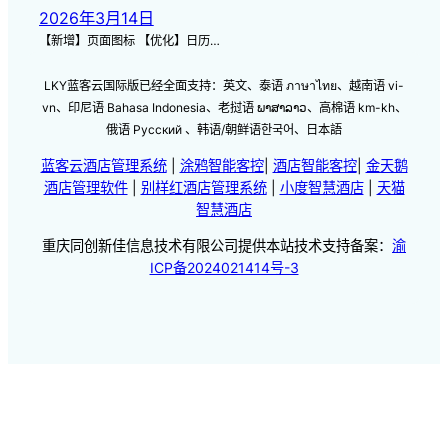
2026年3月14日
【新增】页面图标 【优化】日历…
LKY蓝客云国际版已经全面支持：英文、泰语 ภาษาไทย、越南语 vi-
vn、印尼语 Bahasa Indonesia、老挝语 ພາສາລາວ、高棉语 km-kh、
俄语 Русский 、韩语/朝鲜语한국어、日本語
蓝客云酒店管理系统
|
涂鸦智能客控
|
酒店智能客控
|
金天鹅
酒店管理软件
|
别样红酒店管理系统
|
小度智慧酒店
|
天猫
智慧酒店
重庆同创新佳信息技术有限公司提供本站技术支持备案：
渝
ICP备2024021414号-3