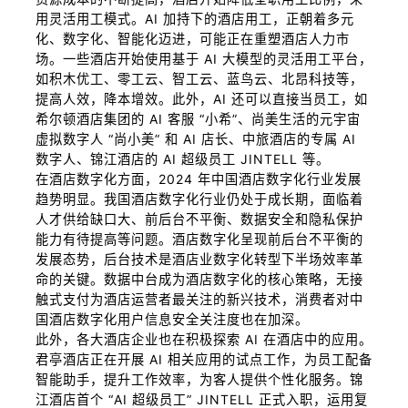
用灵活用工模式。AI 加持下的酒店用工，正朝着多元
化、数字化、智能化迈进，可能正在重塑酒店人力市
场。一些酒店开始使用基于 AI 大模型的灵活用工平台，
如积木优工、零工云、智工云、蓝鸟云、北昂科技等，
提高人效，降本增效。此外，AI 还可以直接当员工，如
希尔顿酒店集团的 AI 客服 “小希”、尚美生活的元宇宙
虚拟数字人 “尚小美” 和 AI 店长、中旅酒店的专属 AI
数字人、锦江酒店的 AI 超级员工 JINTELL 等。
在酒店数字化方面，2024 年中国酒店数字化行业发展
趋势明显。我国酒店数字化行业仍处于成长期，面临着
人才供给缺口大、前后台不平衡、数据安全和隐私保护
能力有待提高等问题。酒店数字化呈现前后台不平衡的
发展态势，后台技术是酒店业数字化转型下半场效率革
命的关键。数据中台成为酒店数字化的核心策略，无接
触式支付为酒店运营者最关注的新兴技术，消费者对中
国酒店数字化用户信息安全关注度也在加深。
此外，各大酒店企业也在积极探索 AI 在酒店中的应用。
君亭酒店正在开展 AI 相关应用的试点工作，为员工配备
智能助手，提升工作效率，为客人提供个性化服务。锦
江酒店首个 “AI 超级员工” JINTELL 正式入职，运用复