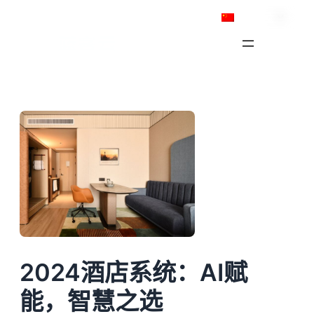
跳
简体中文
至
内
容
2024酒店系统：AI赋
能，智慧之选