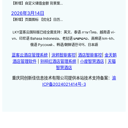
【新增】自定义储值金额 背景案…
2026年3月14日
【新增】页面图标 【优化】日历…
LKY蓝客云国际版已经全面支持：英文、泰语 ภาษาไทย、越南语 vi-
vn、印尼语 Bahasa Indonesia、老挝语 ພາສາລາວ、高棉语 km-kh、
俄语 Русский 、韩语/朝鲜语한국어、日本語
蓝客云酒店管理系统
|
涂鸦智能客控
|
酒店智能客控
|
金天鹅
酒店管理软件
|
别样红酒店管理系统
|
小度智慧酒店
|
天猫
智慧酒店
重庆同创新佳信息技术有限公司提供本站技术支持备案：
渝
ICP备2024021414号-3