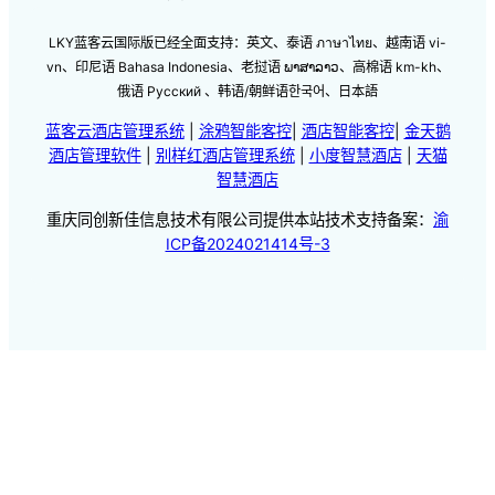
LKY蓝客云国际版已经全面支持：英文、泰语 ภาษาไทย、越南语 vi-
vn、印尼语 Bahasa Indonesia、老挝语 ພາສາລາວ、高棉语 km-kh、
俄语 Русский 、韩语/朝鲜语한국어、日本語
蓝客云酒店管理系统
|
涂鸦智能客控
|
酒店智能客控
|
金天鹅
酒店管理软件
|
别样红酒店管理系统
|
小度智慧酒店
|
天猫
智慧酒店
重庆同创新佳信息技术有限公司提供本站技术支持备案：
渝
ICP备2024021414号-3