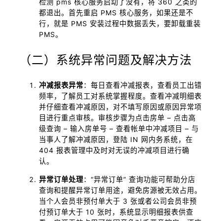
检测 pms 核心服务启动了没有，将 360 之类的
都退出。首先重启 PMS 核心服务，如果还是不
行，就是 PMS 安装过程中数据丢失，要卸载重装
PMS。
（二）系统异常问题及解决方法
冲减报表异常
：每日查看冲减报表，查看员工出错
频率，了解员工对系统掌握程度。查看冲减明细表
并仔细查看冲减原因，对不填写原因或原因异常项
目进行重点审核。审核步骤为点击房单 – 点击高
级查询 – 输入房单号 – 查看帐单中冲减项目 – 与
当事人了解冲减原因，登陆 IN 网内务系统，在
404 报表管理中及时对无误的冲减项目进行确
认。
异常订单处理
：“异常订单” 查询功能可帮助分店
查询和提醒异常订单用途，避免房源被无效占用。
当个人会员非预付单大于 3 张或者公司会员非预
付预订单大于 10 张时，系统显示明细报表供查