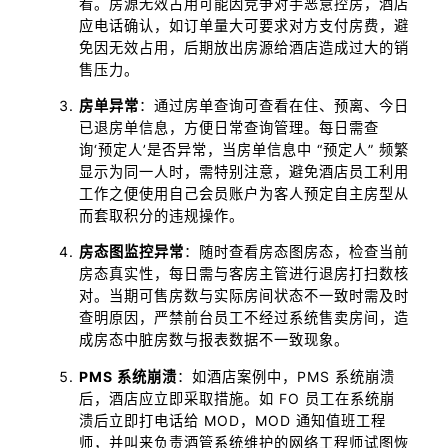
看。房源无效占用可能因竞争对手恶意控房，酒店
应电话确认，如订单量大可要求对方支付房费，避
免因无效占用，后期放出房源给酒店造成过大的销
售压力。
房单异常
：通过房单查询可查看在住、预离、今日
已退房单信息，方便日常查询管理。每日需查
询‘预定人’是否异常，当房单信息中 “预定人” 频繁
显示为同一人时，需特别注意，避免酒店员工利用
工作之便使用自己会员账户为客人预定自主房型从
而套取积分的违规操作。
房态图监控异常
：随时查看房态图房态，检查当前
房态真实性，每日需与客房主管进行退房打扫数核
对。当期可售房数与实际房间状态不一致时需及时
查明原因，严禁前台员工不经过系统售卖房间，造
成房态中脏房数与报表数据不一致现象。
PMS 系统崩溃
：如酒店案例中，PMS 系统崩溃
后，酒店应立即采取措施。如 FO 员工在系统崩
溃后立即打电话给 MOD，MOD 通知值班工程
师，并叫来负责酒管系统维护的网络工程师试图恢