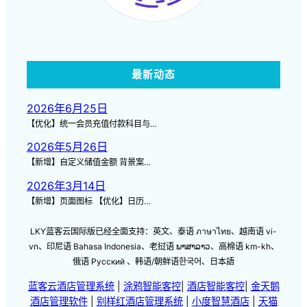
点击查看视频
最新动态
2026年6月25日
【优化】统一会员充值付款科目与…
2026年5月26日
【新增】自定义储值金额 背景案…
2026年3月14日
【新增】页面图标 【优化】日历…
LKY蓝客云国际版已经全面支持：英文、泰语 ภาษาไทย、越南语 vi-
vn、印尼语 Bahasa Indonesia、老挝语 ພາສາລາວ、高棉语 km-kh、
俄语 Русский 、韩语/朝鲜语한국어、日本語
蓝客云酒店管理系统
|
涂鸦智能客控
|
酒店智能客控
|
金天鹅
酒店管理软件
|
别样红酒店管理系统
|
小度智慧酒店
|
天猫