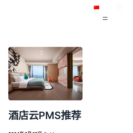
跳
简体中文
至
内
容
酒店云PMS推荐